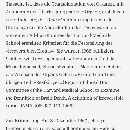
Tatsache ist, dass die Transplantation von Organen, mit
Ausnahme der Übertragung paariger Organe, erst durch
eine
Änderung der Todesdefinition
möglich wurde.
Grundlage für die Neudefinition des Todes waren die
von einem Ad-hoc-Komitee der Harvard-Medical-
School erstellten Kriterien für die Feststellung des
»irreversiblen Komas«. Sie wurden 1968 publiziert.
Seitdem wird der sogenannte »Hirntod« als »Tod des
Menschen« weitgehend akzeptiert. Man nennt seitdem
das Versagen des Organs Gehirn »Hirntod« und den
übrigen Leib »Restkörper«.[Report of the Ad Hoc
Committee of the Harvard Medical School to Examine
the Definition of Brain Death: A definition of irreversible
coma. JAMA 205: 337-340, 1968]
Zur Erinnerung: Am 3. Dezember 1967 gelang es
Professor Barnard in Kapstadt erstmals, ein Herz zu