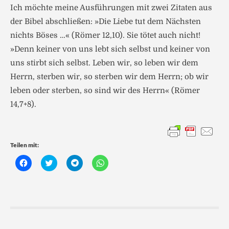
Ich möchte meine Ausführungen mit zwei Zitaten aus
der Bibel abschließen: »Die Liebe tut dem Nächsten
nichts Böses …« (Römer 12,10). Sie tötet auch nicht!
»Denn keiner von uns lebt sich selbst und keiner von
uns stirbt sich selbst. Leben wir, so leben wir dem
Herrn, sterben wir, so sterben wir dem Herrn; ob wir
leben oder sterben, so sind wir des Herrn« (Römer
14,7+8).
Teilen mit:
K
K
K
K
l
l
l
l
i
i
i
i
c
c
c
c
k
k
k
k
,
,
e
e
u
u
n
n
m
m
,
,
a
ü
u
u
u
b
m
m
f
e
a
a