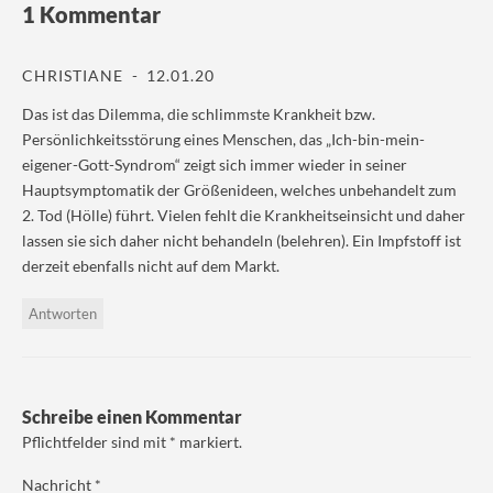
1 Kommentar
F
r
u
u
a
T
f
f
c
w
T
W
e
i
e
h
b
t
l
a
CHRISTIANE
12.01.20
o
t
e
t
o
e
g
s
k
r
r
A
Das ist das Dilemma, die schlimmste Krankheit bzw.
z
z
a
p
Persönlichkeitsstörung eines Menschen, das „Ich-bin-mein-
u
u
m
p
t
t
z
z
eigener-Gott-Syndrom“ zeigt sich immer wieder in seiner
e
e
u
u
i
i
t
t
Hauptsymptomatik der Größenideen, welches unbehandelt zum
l
l
e
e
e
e
i
i
2. Tod (Hölle) führt. Vielen fehlt die Krankheitseinsicht und daher
n
n
l
l
lassen sie sich daher nicht behandeln (belehren). Ein Impfstoff ist
(
(
e
e
W
W
n
n
derzeit ebenfalls nicht auf dem Markt.
i
i
(
(
r
r
W
W
d
d
i
i
i
i
r
r
Antworten
n
n
d
d
n
n
i
i
e
e
n
n
u
u
n
n
e
e
e
e
m
m
u
u
F
F
e
e
Schreibe einen Kommentar
e
e
m
m
n
n
F
F
Pflichtfelder sind mit
*
markiert.
s
s
e
e
t
t
n
n
e
e
s
s
Nachricht
*