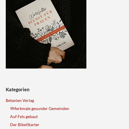
Kategorien
Betanien Verlag
9Merkmale gesunder Gemeinden
Auf Fels gebaut
Der BibelStarter