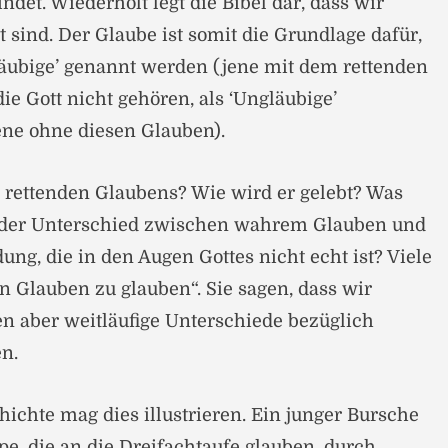
det. Wiederholt legt die Bibel dar, dass wir
 sind. Der Glaube ist somit die Grundlage dafür,
läubige’ genannt werden (jene mit dem rettenden
ie Gott nicht gehören, als ‘Ungläubige’
ene ohne diesen Glauben).
 rettenden Glaubens? Wie wird er gelebt? Was
st der Unterschied zwischen wahrem Glauben und
ng, die in den Augen Gottes nicht echt ist? Viele
n Glauben zu glauben“. Sie sagen, dass wir
n aber weitläufige Unterschiede bezüglich
en.
ichte mag dies illustrieren. Ein junger Bursche
e, die an die Dreifachtaufe glauben, durch