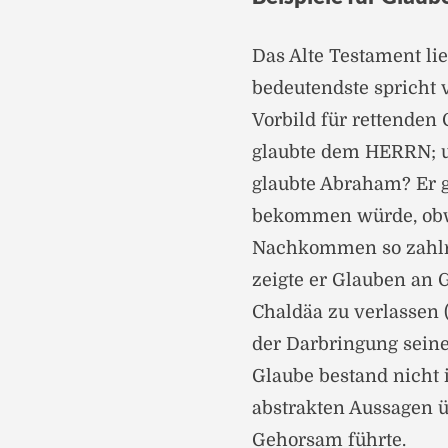
Das Alte Testament li
bedeutendste spricht 
Vorbild für rettenden G
glaubte dem HERRN; un
glaubte Abraham? Er g
bekommen würde, obwoh
Nachkommen so zahlre
zeigte er Glauben an G
Chaldäa zu verlassen (
der Darbringung sein
Glaube bestand nicht
abstrakten Aussagen ü
Gehorsam führte.