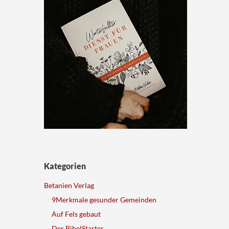
Kategorien
Betanien Verlag
9Merkmale gesunder Gemeinden
Auf Fels gebaut
Der BibelStarter