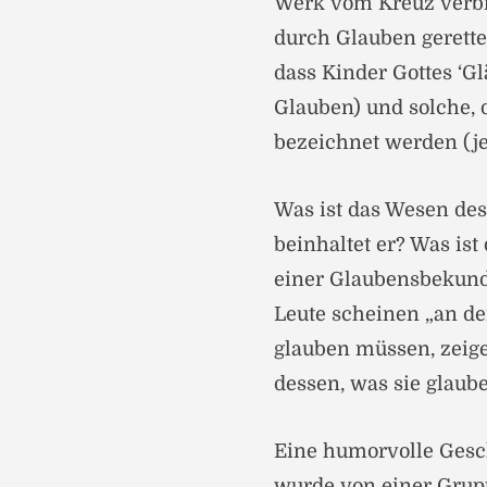
Werk vom Kreuz verbin
durch Glauben gerettet
dass Kinder Gottes ‘G
Glauben) und solche, d
bezeichnet werden (j
Was ist das Wesen des
beinhaltet er? Was i
einer Glaubensbekundu
Leute scheinen „an de
glauben müssen, zeige
dessen, was sie glaub
Eine humorvolle Gesch
wurde von einer Grupp