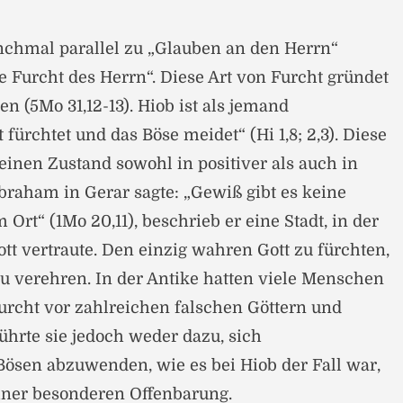
nchmal parallel zu „Glauben an den Herrn“
ie Furcht des Herrn“. Diese Art von Furcht gründet
n (5Mo 31,12-13). Hiob ist als jemand
 fürchtet und das Böse meidet“ (Hi 1,8; 2,3). Diese
einen Zustand sowohl in positiver als auch in
Abraham in Gerar sagte: „Gewiß gibt es keine
 Ort“ (1Mo 20,11), beschrieb er eine Stadt, in der
t vertraute. Den einzig wahren Gott zu fürchten,
zu verehren. In der Antike hatten viele Menschen
urcht vor zahlreichen falschen Göttern und
ührte sie jedoch weder dazu, sich
ösen abzuwenden, wie es bei Hiob der Fall war,
einer besonderen Offenbarung.