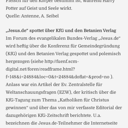
Fleisch für den Körper bestimmt ist, während Harry
Potter auf Geist und Seele wirkt.
Quelle: Antenne, A. Seibel
„Jesus.de“ spottet über KfG und den Betanien Verlag
Im Forum des evangelikalen Bundes-Verlag „Jesus.de“
wird heftig über die Konferenz für Gemeindegründung
(KfG) und den Betanien Verlag gespottet und polemisch
hergezogen (siehe http://fuenf.scm-
digital.net/foren/readframe.html?
f=148&i=24884&loc=0&t=24884&doflat=&prod=no ).
Anlass war ein Artikel der Ev. Zentralstelle für
Weltanschauungsfragen (EZW), der kritisch über die
KfG-Tagung zum Thema „Katholiken für Christus
gewinnen“ und über das von mir verfasste Editorial der
dazugehörigen KfG-Zeitschrift berichtete. U.a.
bezeichnen die Jesus.de-Teilnehmer die Internetseite