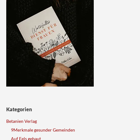
Kategorien
Betanien Verlag
9Merkmale gesunder Gemeinden
Auf Fels gebaut