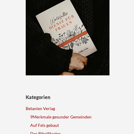
Kategorien
Betanien Verlag
9Merkmale gesunder Gemeinden
Auf Fels gebaut
Der BibelStarter