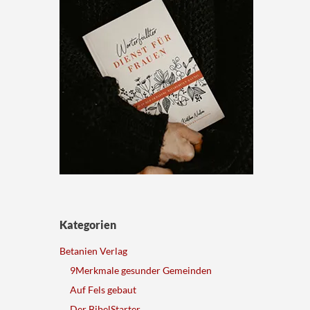
Kategorien
Betanien Verlag
9Merkmale gesunder Gemeinden
Auf Fels gebaut
Der BibelStarter