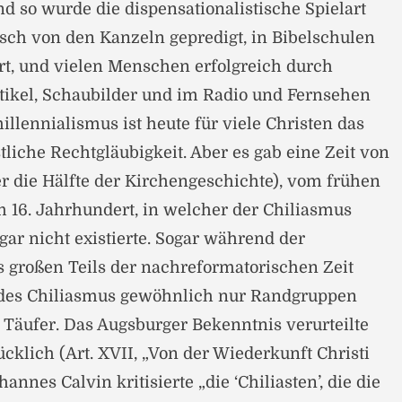
 so wurde die dispensationalistische Spielart
sch von den Kanzeln gepredigt, in Bibelschulen
t, und vielen Menschen erfolgreich durch
rtikel, Schaubilder und im Radio und Fernsehen
llennialismus ist heute für viele Christen das
liche Rechtgläubigkeit. Aber es gab eine Zeit von
r die Hälfte der Kirchengeschichte), vom frühen
m 16. Jahrhundert, in welcher der Chiliasmus
gar nicht existierte. Sogar während der
 großen Teils der nachreformatorischen Zeit
r des Chiliasmus gewöhnlich nur Randgruppen
Täufer. Das Augsburger Bekenntnis verurteilte
cklich (Art. XVII, „Von der Wiederkunft Christi
nnes Calvin kritisierte „die ‘Chiliasten’, die die