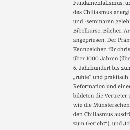
Fundamentalismus, und
des Chiliasmus energi
und -seminaren gelehr
Bibelkurse, Bücher, A
angepriesen. Der Prämi
Kennzeichen für christ
über 1000 Jahren (übe
5. Jahrhundert bis zu
„ruhte“ und praktisch 
Reformation und eines
bildeten die Vertrete
wie die Münsterschen 
den Chiliasmus ausdrü
zum Gericht“), und Joha