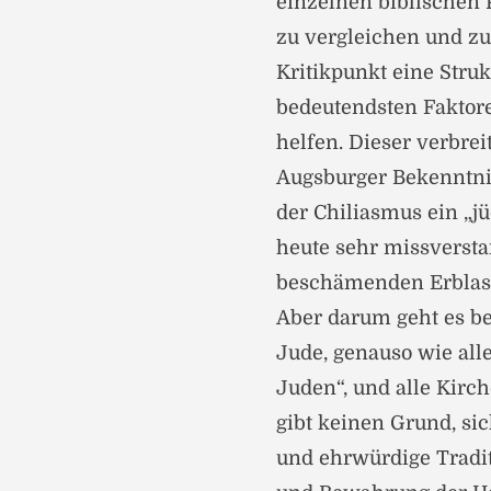
einzelnen biblischen
zu vergleichen und zu
Kritikpunkt eine Stru
bedeutendsten Faktor
helfen. Dieser verbrei
Augsburger Bekenntnis
der Chiliasmus ein „jü
heute sehr missverst
beschämenden Erblast 
Aber darum geht es b
Jude, genauso wie alle
Juden“, und alle Kirc
gibt keinen Grund, sic
und ehrwürdige Tradi