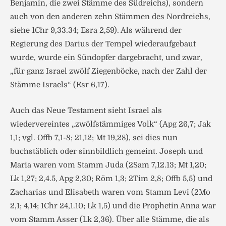
Benjamin, die zwei Stämme des Südreichs), sondern
auch von den anderen zehn Stämmen des Nordreichs,
siehe 1Chr 9,33.34; Esra 2,59). Als während der
Regierung des Darius der Tempel wiederaufgebaut
wurde, wurde ein Sündopfer dargebracht, und zwar,
„für ganz Israel zwölf Ziegenböcke, nach der Zahl der
Stämme Israels“ (Esr 6,17).
Auch das Neue Testament sieht Israel als
wiedervereintes „zwölfstämmiges Volk“ (Apg 26,7; Jak
1,1; vgl. Offb 7,1-8; 21,12; Mt 19,28), sei dies nun
buchstäblich oder sinnbildlich gemeint. Joseph und
Maria waren vom Stamm Juda (2Sam 7,12.13; Mt 1,20;
Lk 1,27; 2,4.5, Apg 2,30; Röm 1,3; 2Tim 2,8; Offb 5,5) und
Zacharias und Elisabeth waren vom Stamm Levi (2Mo
2,1; 4,14; 1Chr 24,1.10; Lk 1,5) und die Prophetin Anna war
vom Stamm Asser (Lk 2,36). Über alle Stämme, die als