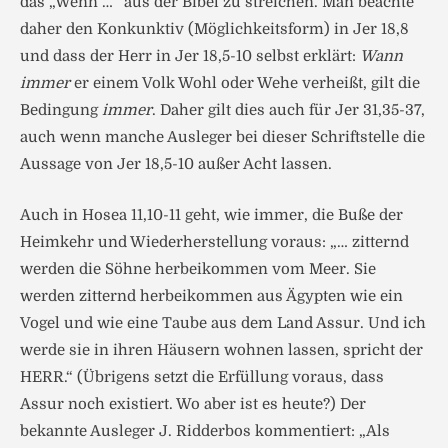
das „Wenn …“ aus der Bibel zu streichen. Man beachte
daher den Konkunktiv (Möglichkeitsform) in Jer 18,8
und dass der Herr in Jer 18,5-10 selbst erklärt:
Wann
immer
er einem Volk Wohl oder Wehe verheißt, gilt die
Bedingung
immer
. Daher gilt dies auch für Jer 31,35-37,
auch wenn manche Ausleger bei dieser Schriftstelle die
Aussage von Jer 18,5-10 außer Acht lassen.
Auch in Hosea 11,10-11 geht, wie immer, die Buße der
Heimkehr und Wiederherstellung voraus: „… zitternd
werden die Söhne herbeikommen vom Meer. Sie
werden zitternd herbeikommen aus Ägypten wie ein
Vogel und wie eine Taube aus dem Land Assur. Und ich
werde sie in ihren Häusern wohnen lassen, spricht der
HERR.“ (Übrigens setzt die Erfüllung voraus, dass
Assur noch existiert. Wo aber ist es heute?) Der
bekannte Ausleger J. Ridderbos kommentiert: „Als