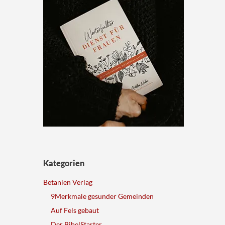
Kategorien
Betanien Verlag
9Merkmale gesunder Gemeinden
Auf Fels gebaut
Der BibelStarter