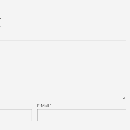
r
.
E-Mail
*