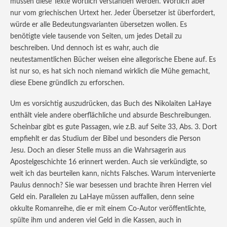
müssen diese Texte wörtlich verstanden werden. Wörtlich aber
nur vom griechischen Urtext her. Jeder Übersetzer ist überfordert,
würde er alle Bedeutungsvarianten übersetzen wollen. Es
benötigte viele tausende von Seiten, um jedes Detail zu
beschreiben. Und dennoch ist es wahr, auch die
neutestamentlichen Bücher weisen eine allegorische Ebene auf. Es
ist nur so, es hat sich noch niemand wirklich die Mühe gemacht,
diese Ebene gründlich zu erforschen.
Um es vorsichtig auszudrücken, das Buch des Nikolaiten LaHaye
enthält viele andere oberflächliche und absurde Beschreibungen.
Scheinbar gibt es gute Passagen, wie z.B. auf Seite 33, Abs. 3. Dort
empfiehlt er das Studium der Bibel und besonders die Person
Jesu. Doch an dieser Stelle muss an die Wahrsagerin aus
Apostelgeschichte 16 erinnert werden. Auch sie verkündigte, so
weit ich das beurteilen kann, nichts Falsches. Warum intervenierte
Paulus dennoch? Sie war besessen und brachte ihren Herren viel
Geld ein. Parallelen zu LaHaye müssen auffallen, denn seine
okkulte Romanreihe, die er mit einem Co-Autor veröffentlichte,
spülte ihm und anderen viel Geld in die Kassen, auch in