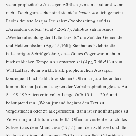
wann prophetische Aussagen wörtlich gemeint sind und wann
nicht. Doch ganz sicher sind sie nicht
immer
wörtlich gemeint.
Paulus deutete Jesajas Jerusalem-Prophezeiung auf das
„Jerusalem droben“ (Gal 4,26-27), Jakobus sah in Amos’
„Wiederaufrichtung der Hütte Davids“ die Zeit der Gemeinde
und Heidenmission (Apg 15,16ff); Stephanus belehrte die
halsstarrigen Schriftgelehrte, dass Gottes Gegenwart nicht in
buchstäblichen Tempeln zu erwarten sei (Apg 7,48-51) u.v.m.
Will LaHaye denn wirklich alle prophetischen Aussagen
konsequent buchstäblich verstehen? Offenbar ja, alles andere
kommt für ihn ja dem Leugnen der Verbalinspiration gleich. Auf
S. 198-199 zitiert er in voller Länge Offb 19,11 – 20,6 und
behauptet dann: „Wenn jemand beginnt den Text zu
vergeistlichen oder zu allegorisieren, dann ist er hoffnungslos zu
Verwirrung und Irrtum verurteilt.“ Offenbar versteht er auch das
Schwert aus dem Mund Jesu (19,15) und den Schlüssel und die
Kette in der Hand des Engels (20,1) wortwörtlich. Oder bis zu