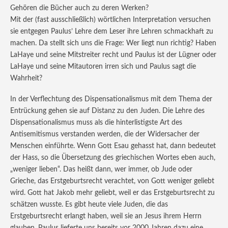
Gehören die Bücher auch zu deren Werken?
Mit der (fast ausschließlich) wörtlichen Interpretation versuchen
sie entgegen Paulus’ Lehre dem Leser ihre Lehren schmackhaft zu
machen. Da stellt sich uns die Frage: Wer liegt nun richtig? Haben
LaHaye und seine Mitstreiter recht und Paulus ist der Lügner oder
LaHaye und seine Mitautoren irren sich und Paulus sagt die
Wahrheit?
In der Verflechtung des Dispensationalismus mit dem Thema der
Entrückung gehen sie auf Distanz zu den Juden. Die Lehre des
Dispensationalismus muss als die hinterlistigste Art des
Antisemitismus verstanden werden, die der Widersacher der
Menschen einführte. Wenn Gott Esau gehasst hat, dann bedeutet
der Hass, so die Übersetzung des griechischen Wortes eben auch,
„weniger lieben“. Das heißt dann, wer immer, ob Jude oder
Grieche, das Erstgeburtsrecht verachtet, von Gott weniger geliebt
wird. Gott hat Jakob mehr geliebt, weil er das Erstgeburtsrecht zu
schätzen wusste. Es gibt heute viele Juden, die das
Erstgeburtsrecht erlangt haben, weil sie an Jesus ihrem Herrn
glauben. Paulus lieferte uns bereits vor 2000 Jahren dazu eine