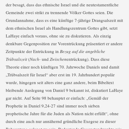
der besagt, dass das ethnische Israel und die neutestamentliche
Gemeinde zwei strikt zu trennende Völker Gottes seien. Die
Grundannahme, dass es eine künftige 7-jährige Drangsalszeit mit
dem ethnischen Israel als Handlungszentrum Gottes gibt, setzt
LaHaye einfach voraus, ohne sie zu diskutieren. Als einzig
denkbare Gegenposition zur Vorentrückung präsentiert er andere
Zeitpunkte der Entrückung in
Bezug auf die angebliche
Trübsalszeit
(
Nach-
und
Zwischen
entrückung). Dass diese
Theorie einer noch künftigen 70. Jahrwoche Daniels und damit
„Trübsalszeit für Israel“ aber erst im 19. Jahrhundert populär
wurde, hingegen seit alters eine ganz andere, beim Bibeltext
bleibende Auslegung von Daniel 9 bekannt ist, diskutiert LaHaye
gar nicht. Auf Seite 98 behauptet er einfach: „Gemäß der
Prophetie in Daniel 9,24-27 sind immer noch sieben
prophetische Jahre für die Juden als Nation nicht erfüllt“, ohne
durch eine auch nur annähernd gründliche Exegese zu dieser
Behauptung gelangt zu sein. Bedeutende Gegenstandpunkte wie