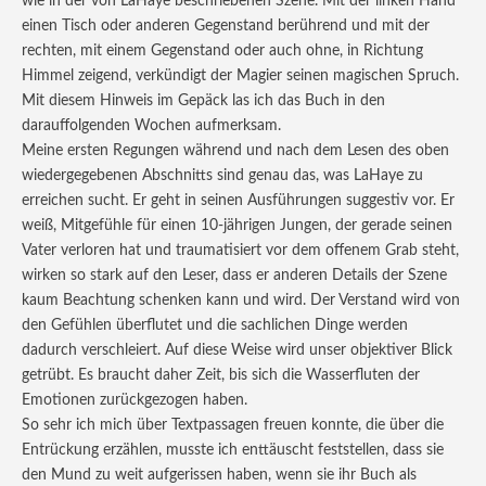
wie in der von LaHaye beschriebenen Szene. Mit der linken Hand
einen Tisch oder anderen Gegenstand berührend und mit der
rechten, mit einem Gegenstand oder auch ohne, in Richtung
Himmel zeigend, verkündigt der Magier seinen magischen Spruch.
Mit diesem Hinweis im Gepäck las ich das Buch in den
darauffolgenden Wochen aufmerksam.
Meine ersten Regungen während und nach dem Lesen des oben
wiedergegebenen Abschnitts sind genau das, was LaHaye zu
erreichen sucht. Er geht in seinen Ausführungen suggestiv vor. Er
weiß, Mitgefühle für einen 10-jährigen Jungen, der gerade seinen
Vater verloren hat und traumatisiert vor dem offenem Grab steht,
wirken so stark auf den Leser, dass er anderen Details der Szene
kaum Beachtung schenken kann und wird. Der Verstand wird von
den Gefühlen überflutet und die sachlichen Dinge werden
dadurch verschleiert. Auf diese Weise wird unser objektiver Blick
getrübt. Es braucht daher Zeit, bis sich die Wasserfluten der
Emotionen zurückgezogen haben.
So sehr ich mich über Textpassagen freuen konnte, die über die
Entrückung erzählen, musste ich enttäuscht feststellen, dass sie
den Mund zu weit aufgerissen haben, wenn sie ihr Buch als