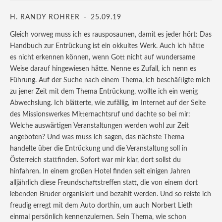
i
i
r
r
n
n
d
d
n
n
i
i
H. RANDY ROHRER
25.09.19
e
e
n
n
u
u
n
n
Gleich vorweg muss ich es rausposaunen, damit es jeder hört: Das
e
e
e
e
m
m
u
u
Handbuch zur Entrückung ist ein okkultes Werk. Auch ich hätte
F
F
e
e
e
e
m
m
es nicht erkennen können, wenn Gott nicht auf wundersame
n
n
F
F
s
s
e
e
Weise darauf hingewiesen hätte. Nenne es Zufall, ich nenn es
t
t
n
n
e
e
s
s
Führung. Auf der Suche nach einem Thema, ich beschäftigte mich
r
r
t
t
zu jener Zeit mit dem Thema Entrückung, wollte ich ein wenig
g
g
e
e
e
e
r
r
Abwechslung. Ich blätterte, wie zufällig, im Internet auf der Seite
ö
ö
g
g
f
f
e
e
des Missionswerkes Mitternachtsruf und dachte so bei mir:
f
f
ö
ö
n
n
f
f
Welche auswärtigen Veranstaltungen werden wohl zur Zeit
e
e
f
f
angeboten? Und was muss ich sagen, das nächste Thema
t
t
n
n
)
)
e
e
handelte über die Entrückung und die Veranstaltung soll in
t
t
)
)
Österreich stattfinden. Sofort war mir klar, dort sollst du
hinfahren. In einem großen Hotel finden seit einigen Jahren
alljährlich diese Freundschaftstreffen statt, die von einem dort
lebenden Bruder organisiert und bezahlt werden. Und so reiste ich
freudig erregt mit dem Auto dorthin, um auch Norbert Lieth
einmal persönlich kennenzulernen. Sein Thema, wie schon