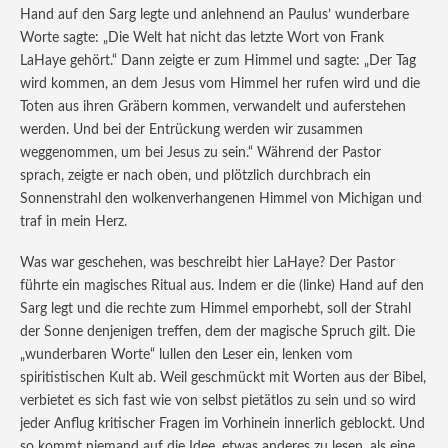
Hand auf den Sarg legte und anlehnend an Paulus’ wunderbare
Worte sagte: „Die Welt hat nicht das letzte Wort von Frank
LaHaye gehört.“ Dann zeigte er zum Himmel und sagte: „Der Tag
wird kommen, an dem Jesus vom Himmel her rufen wird und die
Toten aus ihren Gräbern kommen, verwandelt und auferstehen
werden. Und bei der Entrückung werden wir zusammen
weggenommen, um bei Jesus zu sein.“ Während der Pastor
sprach, zeigte er nach oben, und plötzlich durchbrach ein
Sonnenstrahl den wolkenverhangenen Himmel von Michigan und
traf in mein Herz.
Was war geschehen, was beschreibt hier LaHaye? Der Pastor
führte ein magisches Ritual aus. Indem er die (linke) Hand auf den
Sarg legt und die rechte zum Himmel emporhebt, soll der Strahl
der Sonne denjenigen treffen, dem der magische Spruch gilt. Die
„wunderbaren Worte“ lullen den Leser ein, lenken vom
spiritistischen Kult ab. Weil geschmückt mit Worten aus der Bibel,
verbietet es sich fast wie von selbst pietätlos zu sein und so wird
jeder Anflug kritischer Fragen im Vorhinein innerlich geblockt. Und
so kommt niemand auf die Idee, etwas anderes zu lesen, als eine