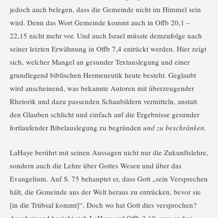
jedoch auch belegen, dass die Gemeinde nicht im Himmel sein
wird. Denn das Wort Gemeinde kommt auch in Offb 20,1 –
22,15 nicht mehr vor. Und auch Israel müsste demzufolge nach
seiner letzten Erwähnung in Offb 7,4 entrückt werden. Hier zeigt
sich, welcher Mangel an gesunder Textauslegung und einer
grundlegend biblischen Hermeneutik heute besteht. Geglaubt
wird anscheinend, was bekannte Autoren mit überzeugender
Rhetorik und dazu passenden Schaubildern vermitteln, anstatt
den Glauben schlicht und einfach auf die Ergebnisse gesunder
fortlaufender Bibelauslegung zu begründen
und zu beschränken.
LaHaye berührt mit seinen Aussagen nicht nur die Zukunftslehre,
sondern auch die Lehre über Gottes Wesen und über das
Evangelium. Auf S. 75 behauptet er, dass Gott „sein Versprechen
hält, die Gemeinde aus der Welt heraus zu entrücken, bevor sie
[in die Trübsal kommt]“. Doch wo hat Gott dies versprochen?
Anscheinend bezieht sich LaHaye auf Offb 3,10, was er drei