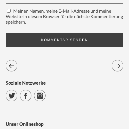
e
e
r
r
ö
ö
g
g
f
f
e
e
Meinen Namen, meine E-Mail-Adresse und meine
f
f
ö
ö
Website in diesem Browser für die nächste Kommentierung
n
n
f
f
e
e
f
f
speichern.
t
t
n
n
)
)
e
e
t
t
)
)
Soziale Netzwerke
Twitter
Facebook
Instagram
Unser Onlineshop